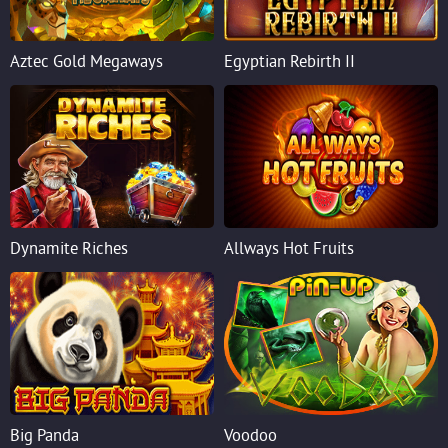
Aztec Gold Megaways
Egyptian Rebirth II
Dynamite Riches
Allways Hot Fruits
Big Panda
Voodoo