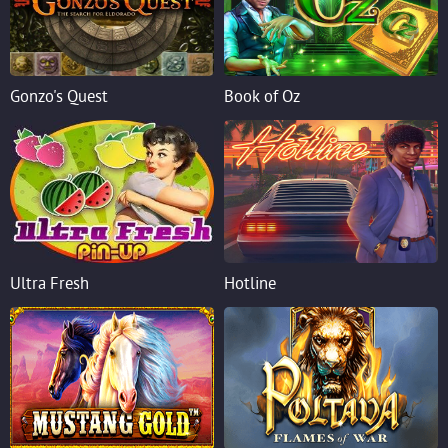
Gonzo's Quest
Book of Oz
Ultra Fresh
Hotline